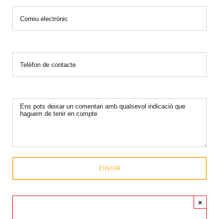
*Email
*Telèfon
Comentaris
×