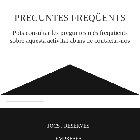
PREGUNTES FREQÜENTS
Pots consultar les preguntes més frequüents
sobre aquesta activitat abans de contactar-nos
quantitat
de
ESCAPE
JOCS I RESERVES
BOOM
EMPRESES