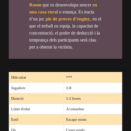
Room
que es desenvolupa sencer
en
una casa rural
o estança. Es tracta
d’un joc
ple de proves d’enginy
, en el
que el treball en equip, la capacitat de
concentració, el poder de deducció i la
temprança dels participants serà clau
per a obtenir la victòria.
Dificultat
***
Jugadors
2-8
Duració
1-2 hores
Límit d'edat
A consultar
Estil
Escape room
On
Cases rurals